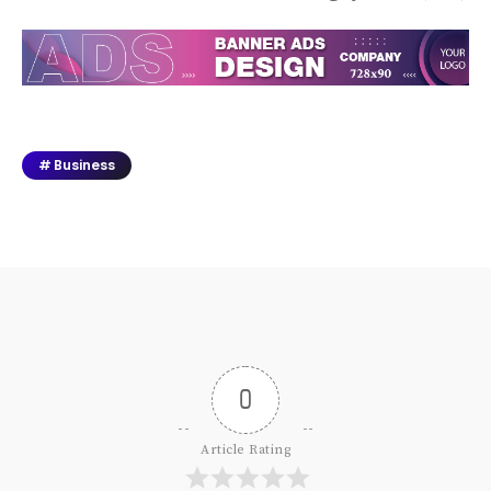
Business
0
Article Rating